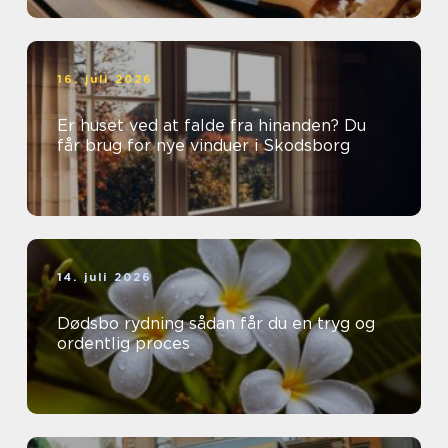
16. juli 2026
Er huset ved at falde fra hinanden? Du
får brug for nye vinduer i Skodsborg
14. juli 2026
Dødsbo rydning sådan får du en tryg og
ordentlig proces