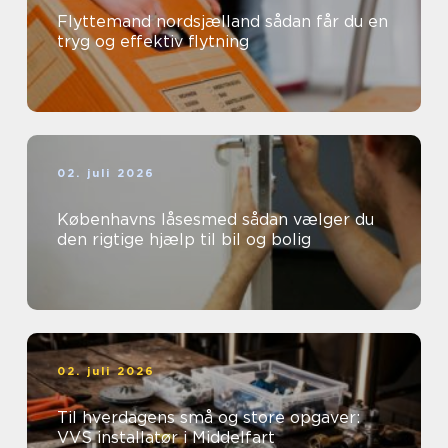
Flyttemand nordsjælland sådan får du en
tryg og effektiv flytning
02. juli 2026
Københavns låsesmed sådan vælger du
den rigtige hjælp til bil og bolig
02. juli 2026
Til hverdagens små og store opgaver:
VVS installatør i Middelfart