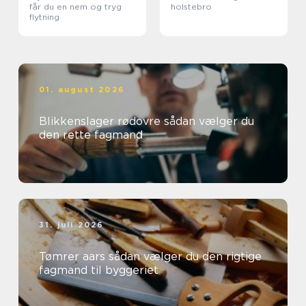
får du en nem og tryg
holstebro
flytning
01. august 2026
Blikkenslager rødovre sådan vælger du
den rette fagmand
31. juli 2026
Tømrer aars sådan vælger du den rigtige
fagmand til byggeriet