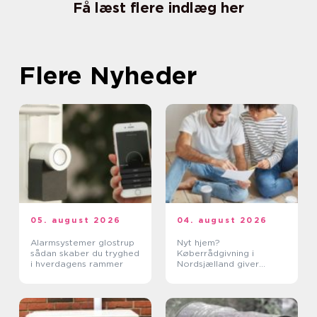
Få læst flere indlæg her
Flere Nyheder
05. august 2026
04. august 2026
Alarmsystemer glostrup
Nyt hjem?
sådan skaber du tryghed
Køberrådgivning i
i hverdagens rammer
Nordsjælland giver
tryghed