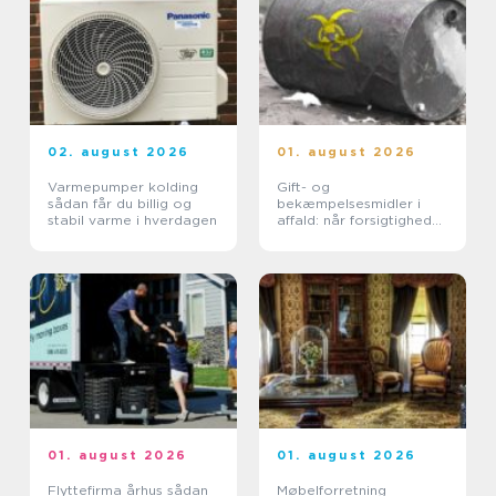
02. august 2026
01. august 2026
Varmepumper kolding
Gift- og
sådan får du billig og
bekæmpelsesmidler i
stabil varme i hverdagen
affald: når forsigtighed
er nødvendig
01. august 2026
01. august 2026
Flyttefirma århus sådan
Møbelforretning