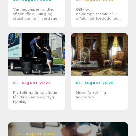
Varmepumper kolding
Gift- og
sådan får du billig og
bekæmpelsesmidler i
stabil varme i hverdagen
affald: når forsigtighed
er nødvendig
01. august 2026
01. august 2026
Flyttefirma århus sådan
Møbelforretning
får du en nem og tryg
holstebro
flytning
01. august 2026