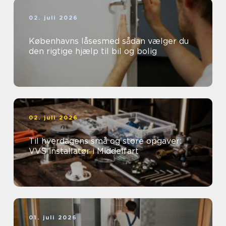
02. juli 2026
Københavns låsesmed sådan vælger du
den rigtige hjælp til bil og bolig
02. juli 2026
Til hverdagens små og store opgaver:
VVS installatør i Middelfart
01. juli 2026