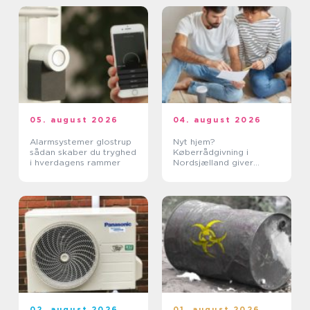
05. august 2026
04. august 2026
Alarmsystemer glostrup
Nyt hjem?
sådan skaber du tryghed
Køberrådgivning i
i hverdagens rammer
Nordsjælland giver
tryghed
02. august 2026
01. august 2026