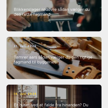
Blikkenslager rødovre sådan vælger du
den rette fagmand
31. juli 2026
Tømrer aars sådan vælger du den rigtige
fagmand til byggeriet
16. juli 2026
Er huset ved at falde fra hinanden? Du