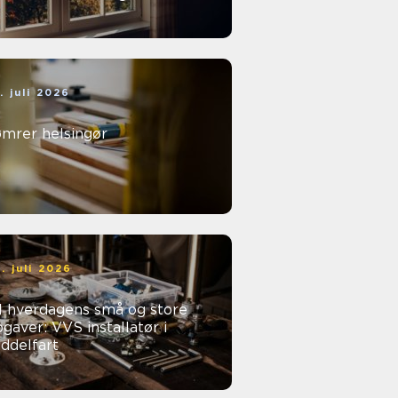
. juli 2026
ømrer helsingør
. juli 2026
l hverdagens små og store
gaver: VVS installatør i
ddelfart