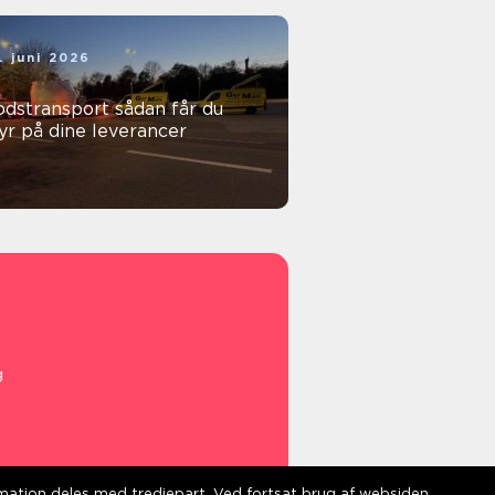
. juni 2026
stransport sådan får du
yr på dine leverancer
g
ormation deles med tredjepart. Ved fortsat brug af websiden