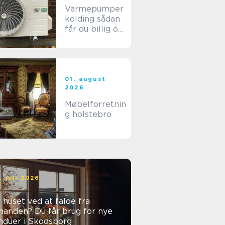
Varmepumper
kolding sådan
får du billig og
stabil varme i
hverdagen
01. august
2026
Møbelforretnin
g holstebro
. juli 2026
 huset ved at falde fra
nanden? Du får brug for nye
nduer i Skodsborg