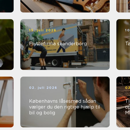
13. juli 2026
10
Flyttefirma skanderborg
T
02. juli 2026
02
Københavns låsesmed sådan
Ti
vælger du den rigtige hjælp til
op
bil og bolig
Mi