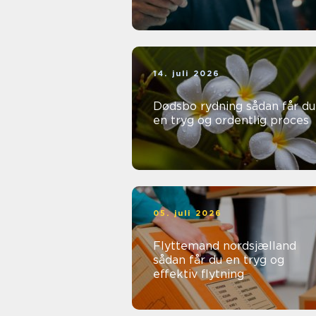
14. juli 2026
Dødsbo rydning sådan får du
en tryg og ordentlig proces
05. juli 2026
Flyttemand nordsjælland
sådan får du en tryg og
effektiv flytning