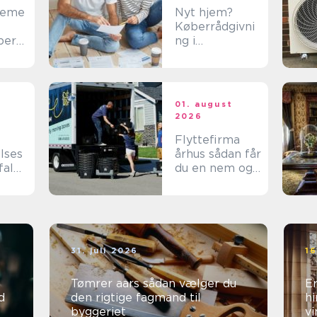
teme
Nyt hjem?
Køberrådgivni
ber
ng i
 i
Nordsjælland
ns
giver tryghed
01. august
2026
Flyttefirma
lses
århus sådan får
fald:
du en nem og
tryg flytning
ed er
31. juli 2026
16
Tømrer aars sådan vælger du
Er
d
den rigtige fagmand til
hi
byggeriet
vi