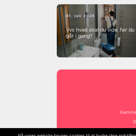
01. juli 2026
Vvs hvad skal du vide, før du
går i gang?
På vores website bruges cookies til at huske dine indstill