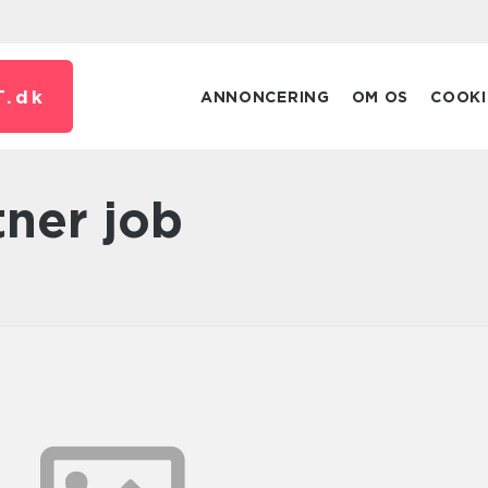
T.
dk
ANNONCERING
OM OS
COOKI
tner job