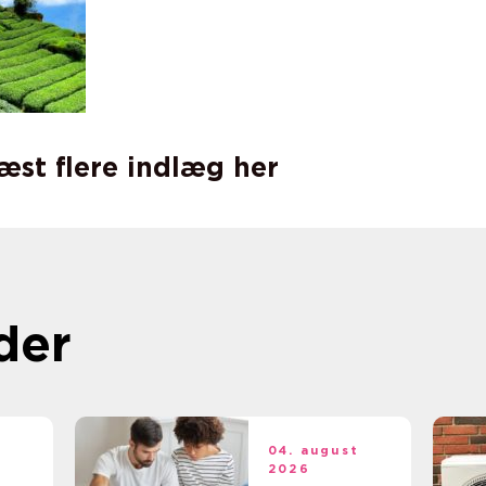
læst flere indlæg her
der
t
04. august
2026