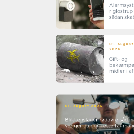
Alarmsys
r glostrup
sådan ska
du tryghed
hverdage
rammer
01. august
2026
Gift- og
bekæmpe
midler i af
når
forsigtigh
nødvendig
01. august 2026
Blikkenslager rødovre sådan
vælger du den rette fagman