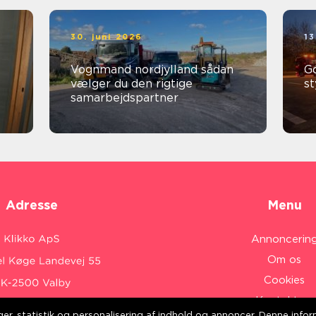
30. juni 2026
13
Vognmand nordjylland sådan
God
vælger du den rigtige
st
samarbejdspartner
Adresse
Menu
Annoncerin
Om os
Cookies
Kontakt os
inger, statistik og personalisering af indhold og annoncer. Denne inf