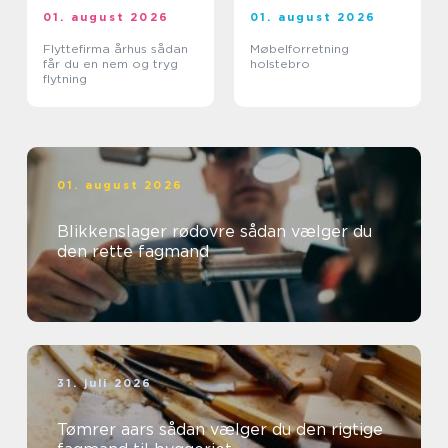
01. august 2026
01. august 2026
Flyttefirma århus sådan
Møbelforretning
får du en nem og tryg
holstebro
flytning
01. august 2026
Blikkenslager rødovre sådan vælger du
den rette fagmand
31. juli 2026
Tømrer aars sådan vælger du den rigtige