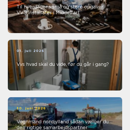
Til hverdagens små og store opgaver:
VVS installatør i Middelfart
01. juli 2026
Vvs hvad skal du vide, før du går i gang?
30. juni 2026
Vognmand nordjylland sådan vælger du
den rigtige samarbejdspartner