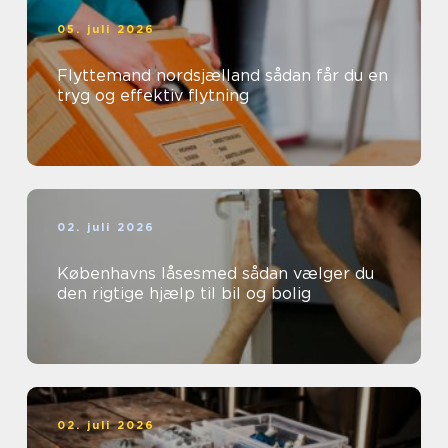
05. juli 2026
Flyttemand nordsjælland sådan får du en
tryg og effektiv flytning
02. juli 2026
Københavns låsesmed sådan vælger du
den rigtige hjælp til bil og bolig
02. juli 2026