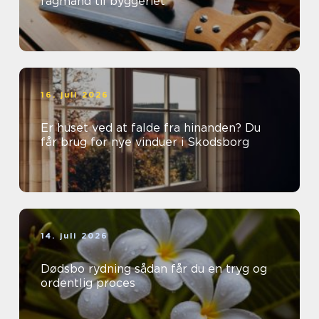
fagmand til byggeriet
16. juli 2026
Er huset ved at falde fra hinanden? Du
får brug for nye vinduer i Skodsborg
14. juli 2026
Dødsbo rydning sådan får du en tryg og
ordentlig proces