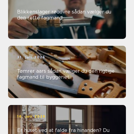
Blikkenslager rødovre sådan vælger du
den rette fagmand
31. juli 2026
Tømrer aars sådan vælger du den rigtige
fagmand til byggeriet
16. juli 2026
Er huset ved at falde fra hinanden? Du