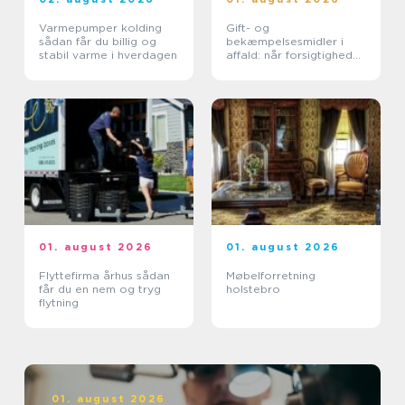
Varmepumper kolding
Gift- og
sådan får du billig og
bekæmpelsesmidler i
stabil varme i hverdagen
affald: når forsigtighed
er nødvendig
01. august 2026
01. august 2026
Flyttefirma århus sådan
Møbelforretning
får du en nem og tryg
holstebro
flytning
01. august 2026