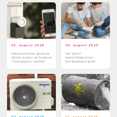
05. august 2026
04. august 2026
Alarmsystemer glostrup
Nyt hjem?
sådan skaber du tryghed
Køberrådgivning i
i hverdagens rammer
Nordsjælland giver
tryghed
02. august 2026
01. august 2026