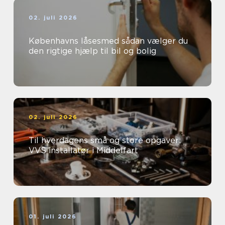
02. juli 2026
Københavns låsesmed sådan vælger du
den rigtige hjælp til bil og bolig
02. juli 2026
Til hverdagens små og store opgaver:
VVS installatør i Middelfart
01. juli 2026