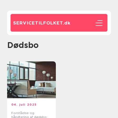
SERVICETILFOLKET.
dk
dødsbo
04. juli 2025
Forståelse og
håndtering af dødsbo: