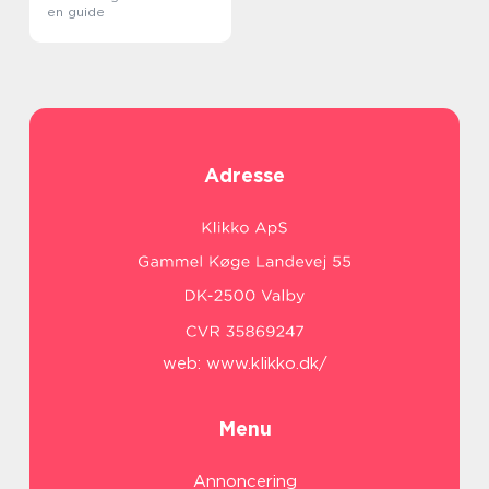
en guide
Adresse
web:
www.klikko.dk/
Menu
Annoncering