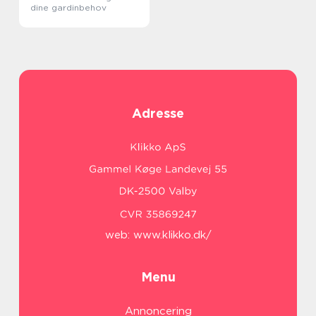
dine gardinbehov
Adresse
web:
www.klikko.dk/
Menu
Annoncering