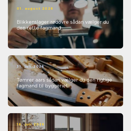
01. august 2026
Blikkenslager rødovre sådan vælger du
den rette fagmand
31. juli 2026
Tømrer aars sådan vælger du den rigtige
fagmand til byggeriet
16. juli 2026