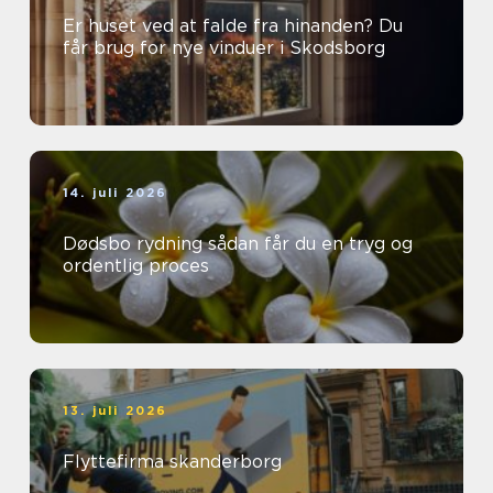
Er huset ved at falde fra hinanden? Du
får brug for nye vinduer i Skodsborg
14. juli 2026
Dødsbo rydning sådan får du en tryg og
ordentlig proces
13. juli 2026
Flyttefirma skanderborg