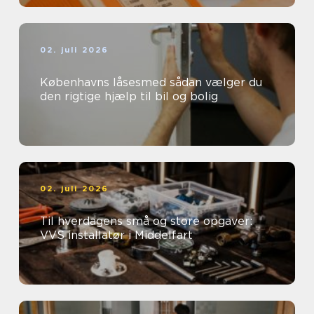
02. juli 2026
Københavns låsesmed sådan vælger du
den rigtige hjælp til bil og bolig
02. juli 2026
Til hverdagens små og store opgaver:
VVS installatør i Middelfart