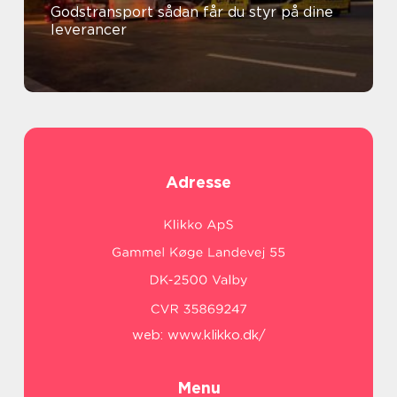
Godstransport sådan får du styr på dine
leverancer
Adresse
web:
www.klikko.dk/
Menu