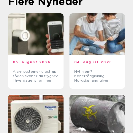
Flere Nyheder
05. august 2026
04. august 2026
Alarmsystemer glostrup
Nyt hjem?
sådan skaber du tryghed
Køberrådgivning i
i hverdagens rammer
Nordsjælland giver
tryghed