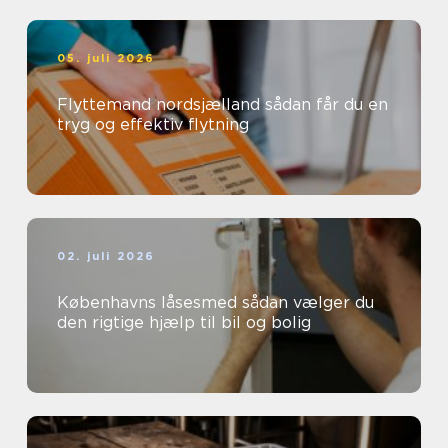
05. juli 2026
Flyttemand nordsjælland sådan får du en
tryg og effektiv flytning
02. juli 2026
Københavns låsesmed sådan vælger du
den rigtige hjælp til bil og bolig