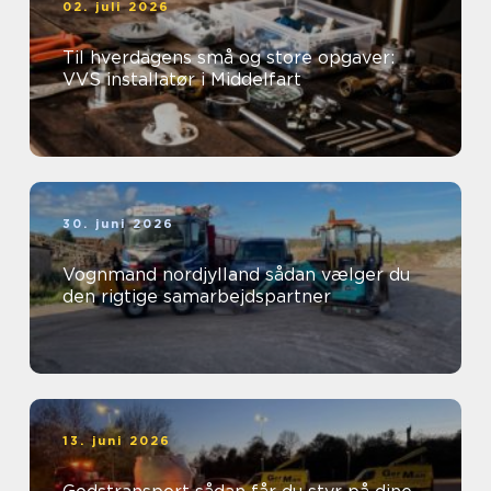
02. juli 2026
Til hverdagens små og store opgaver:
VVS installatør i Middelfart
30. juni 2026
Vognmand nordjylland sådan vælger du
den rigtige samarbejdspartner
13. juni 2026