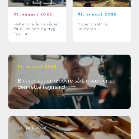
01. august 2026
01. august 2026
Flyttefirma århus sådan
Møbelforretning
får du en nem og tryg
holstebro
flytning
01. august 2026
Blikkenslager rødovre sådan vælger du
den rette fagmand
31. juli 2026