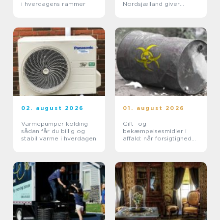
i hverdagens rammer
Nordsjælland giver
tryghed
02. august 2026
01. august 2026
Varmepumper kolding
Gift- og
sådan får du billig og
bekæmpelsesmidler i
stabil varme i hverdagen
affald: når forsigtighed
er nødvendig