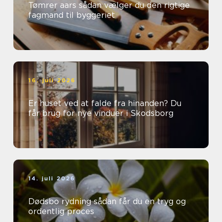
Tømrer aars sådan vælger du den rigtige
fagmand til byggeriet
16. juli 2026
Er huset ved at falde fra hinanden? Du
får brug for nye vinduer i Skodsborg
14. juli 2026
Dødsbo rydning sådan får du en tryg og
ordentlig proces