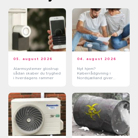
05. august 2026
04. august 2026
Alarmsystemer glostrup
Nyt hjem?
sådan skaber du tryghed
Køberrådgivning i
i hverdagens rammer
Nordsjælland giver
tryghed