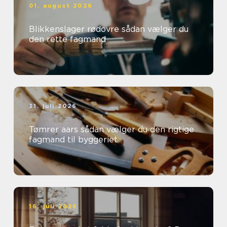
01. august 2026
Blikkenslager rødovre sådan vælger du
den rette fagmand
31. juli 2026
Tømrer aars sådan vælger du den rigtige
fagmand til byggeriet
16. juli 2026