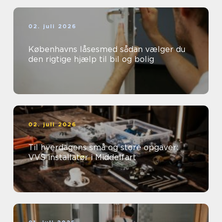
02. juli 2026
Københavns låsesmed sådan vælger du
den rigtige hjælp til bil og bolig
02. juli 2026
Til hverdagens små og store opgaver:
VVS installatør i Middelfart