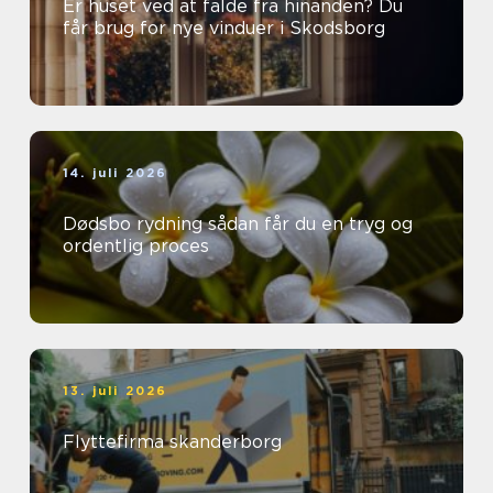
Er huset ved at falde fra hinanden? Du
får brug for nye vinduer i Skodsborg
14. juli 2026
Dødsbo rydning sådan får du en tryg og
ordentlig proces
13. juli 2026
Flyttefirma skanderborg