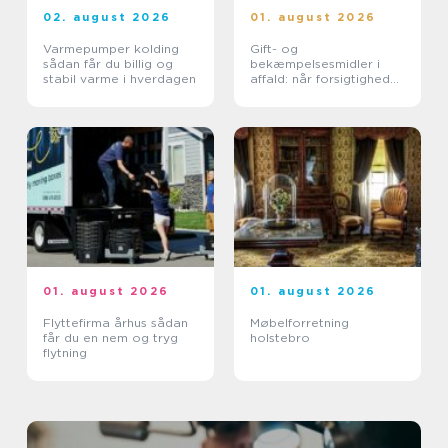
02. august 2026
01. august 2026
Varmepumper kolding
Gift- og
sådan får du billig og
bekæmpelsesmidler i
stabil varme i hverdagen
affald: når forsigtighed
er nødvendig
01. august 2026
01. august 2026
Flyttefirma århus sådan
Møbelforretning
får du en nem og tryg
holstebro
flytning