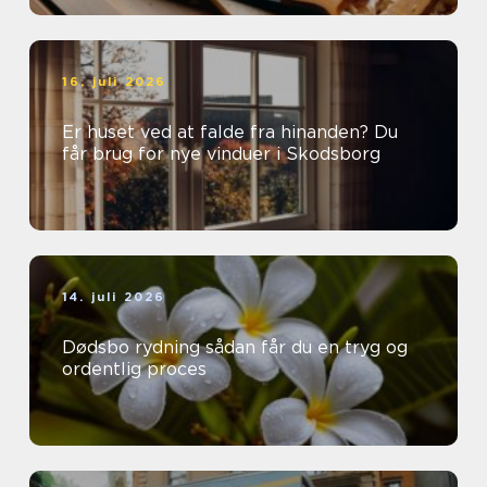
16. juli 2026
Er huset ved at falde fra hinanden? Du
får brug for nye vinduer i Skodsborg
14. juli 2026
Dødsbo rydning sådan får du en tryg og
ordentlig proces