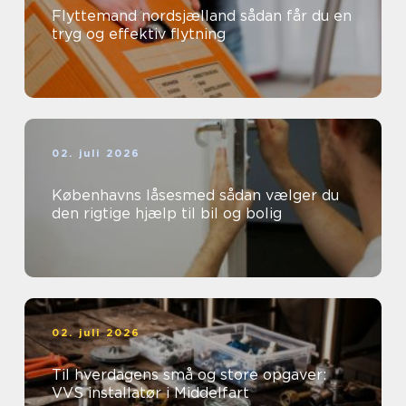
Flyttemand nordsjælland sådan får du en
tryg og effektiv flytning
02. juli 2026
Københavns låsesmed sådan vælger du
den rigtige hjælp til bil og bolig
02. juli 2026
Til hverdagens små og store opgaver:
VVS installatør i Middelfart