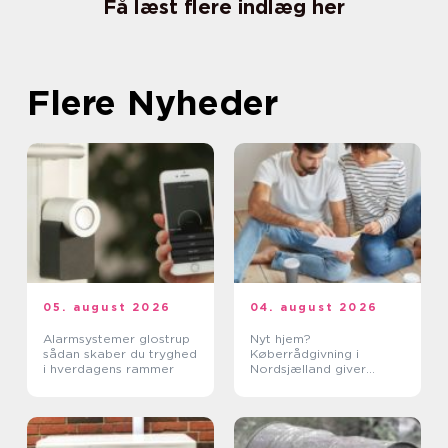
Få læst flere indlæg her
Flere Nyheder
05. august 2026
04. august 2026
Alarmsystemer glostrup
Nyt hjem?
sådan skaber du tryghed
Køberrådgivning i
i hverdagens rammer
Nordsjælland giver
tryghed