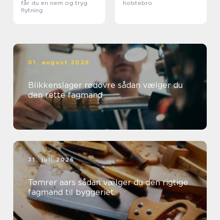
får du en nem og tryg
holstebro
flytning
01. august 2026
Blikkenslager rødovre sådan vælger du
den rette fagmand
31. juli 2026
Tømrer aars sådan vælger du den rigtige
fagmand til byggeriet