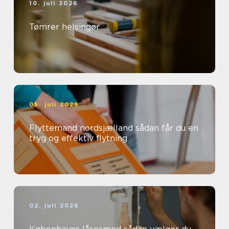
10. juli 2026
Tømrer helsingør
05. juli 2026
Flyttemand nordsjælland sådan får du en
tryg og effektiv flytning
02. juli 2026