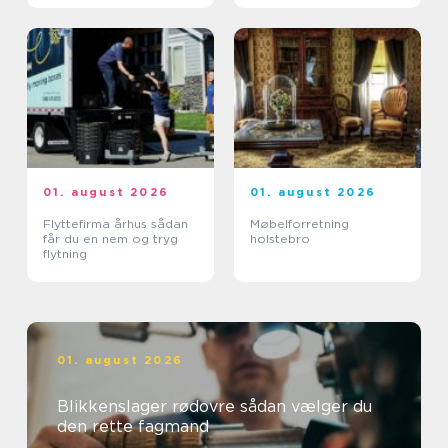
01. august 2026
01. august 2026
Flyttefirma århus sådan
Møbelforretning
får du en nem og tryg
holstebro
flytning
01. august 2026
Blikkenslager rødovre sådan vælger du
den rette fagmand