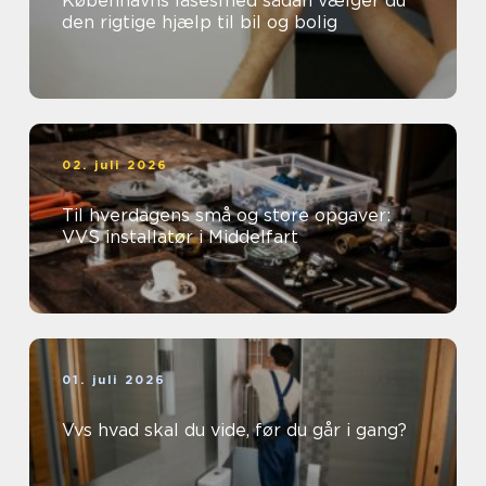
Københavns låsesmed sådan vælger du
den rigtige hjælp til bil og bolig
02. juli 2026
Til hverdagens små og store opgaver:
VVS installatør i Middelfart
01. juli 2026
Vvs hvad skal du vide, før du går i gang?