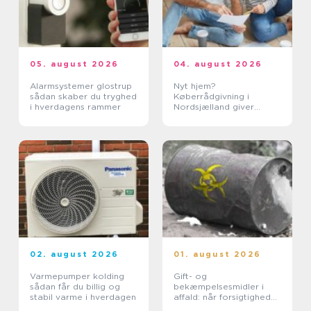
05. august 2026
04. august 2026
Alarmsystemer glostrup
Nyt hjem?
sådan skaber du tryghed
Køberrådgivning i
i hverdagens rammer
Nordsjælland giver
tryghed
02. august 2026
01. august 2026
Varmepumper kolding
Gift- og
sådan får du billig og
bekæmpelsesmidler i
stabil varme i hverdagen
affald: når forsigtighed
er nødvendig