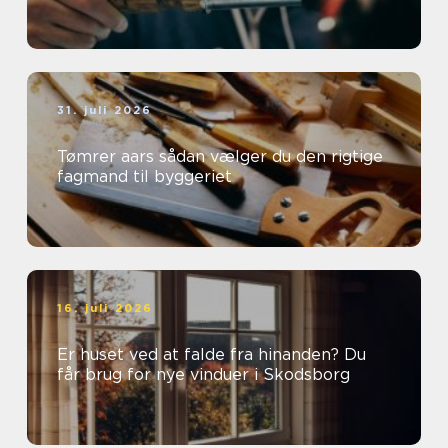
31. juli 2026
Tømrer aars sådan vælger du den rigtige
fagmand til byggeriet
16. juli 2026
Er huset ved at falde fra hinanden? Du
får brug for nye vinduer i Skodsborg