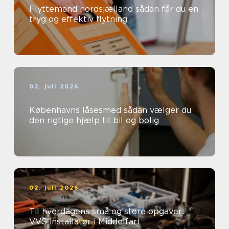
Flyttemand nordsjælland sådan får du en
tryg og effektiv flytning
02. juli 2026
Københavns låsesmed sådan vælger du
den rigtige hjælp til bil og bolig
02. juli 2026
Til hverdagens små og store opgaver:
VVS installatør i Middelfart