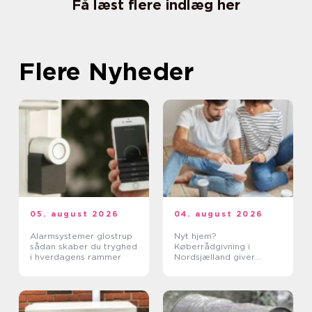
Få læst flere indlæg her
Flere Nyheder
05. august 2026
04. august 2026
Alarmsystemer glostrup
Nyt hjem?
sådan skaber du tryghed
Køberrådgivning i
i hverdagens rammer
Nordsjælland giver
tryghed