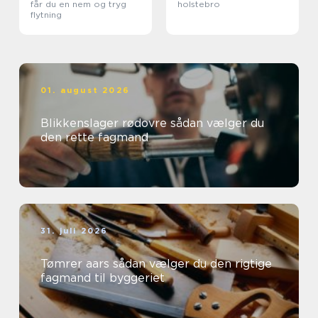
får du en nem og tryg
holstebro
flytning
01. august 2026
Blikkenslager rødovre sådan vælger du
den rette fagmand
31. juli 2026
Tømrer aars sådan vælger du den rigtige
fagmand til byggeriet