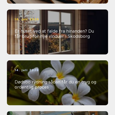
16. juli 2026
Er huset ved at falde fra hinanden? Du
får brug for nye vinduer i Skodsborg
14. juli 2026
Dødsbo rydning sådan får du en tryg og
ordentlig proces