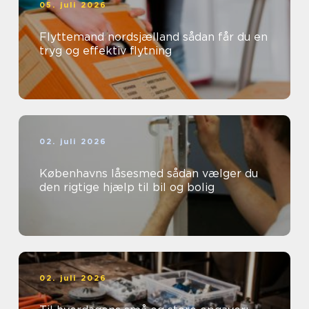
05. juli 2026
Flyttemand nordsjælland sådan får du en
tryg og effektiv flytning
02. juli 2026
Københavns låsesmed sådan vælger du
den rigtige hjælp til bil og bolig
02. juli 2026