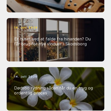
16. juli 2026
Er huset ved at falde fra hinanden? Du
får brug for nye vinduer i Skodsborg
14. juli 2026
Dødsbo rydning sådan får du en tryg og
ordentlig proces