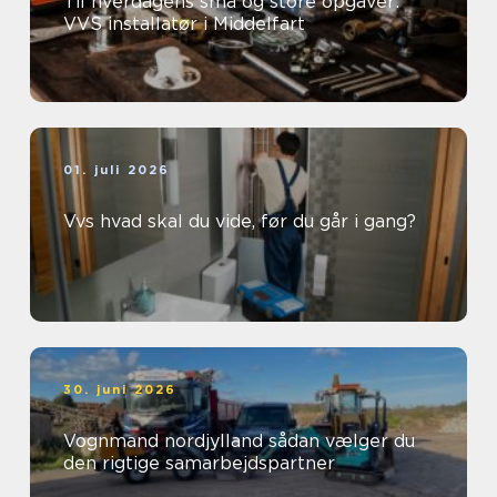
Til hverdagens små og store opgaver:
VVS installatør i Middelfart
01. juli 2026
Vvs hvad skal du vide, før du går i gang?
30. juni 2026
Vognmand nordjylland sådan vælger du
den rigtige samarbejdspartner