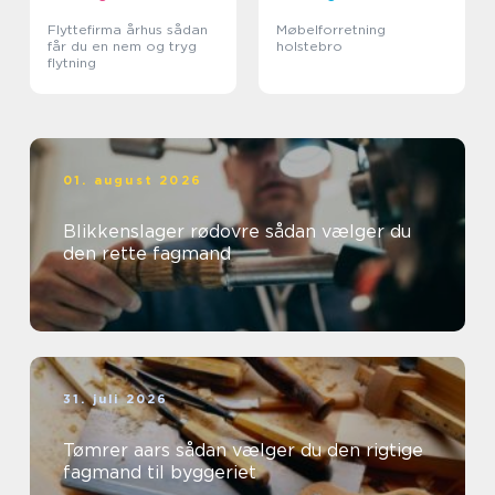
Flyttefirma århus sådan
Møbelforretning
får du en nem og tryg
holstebro
flytning
01. august 2026
Blikkenslager rødovre sådan vælger du
den rette fagmand
31. juli 2026
Tømrer aars sådan vælger du den rigtige
fagmand til byggeriet