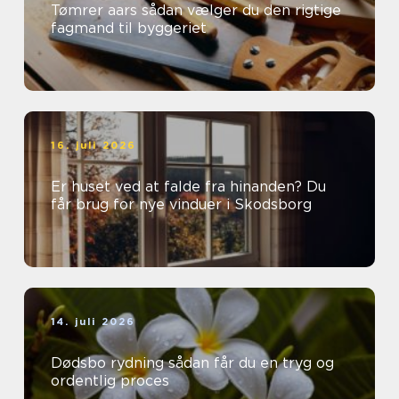
Tømrer aars sådan vælger du den rigtige
fagmand til byggeriet
16. juli 2026
Er huset ved at falde fra hinanden? Du
får brug for nye vinduer i Skodsborg
14. juli 2026
Dødsbo rydning sådan får du en tryg og
ordentlig proces