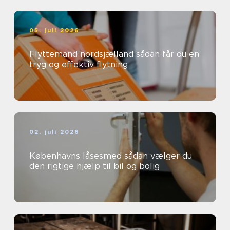
05. juli 2026
Flyttemand nordsjælland sådan får du en
tryg og effektiv flytning
02. juli 2026
Københavns låsesmed sådan vælger du
den rigtige hjælp til bil og bolig