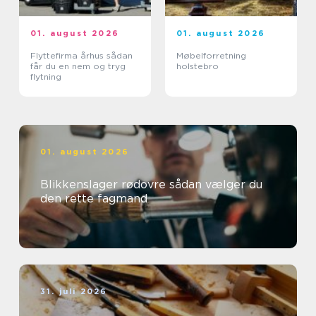
01. august 2026
01. august 2026
Flyttefirma århus sådan
Møbelforretning
får du en nem og tryg
holstebro
flytning
01. august 2026
Blikkenslager rødovre sådan vælger du
den rette fagmand
31. juli 2026