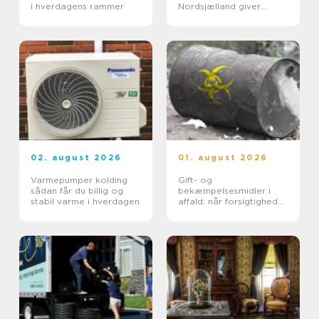
i hverdagens rammer
Nordsjælland giver
tryghed
02. august 2026
01. august 2026
Varmepumper kolding
Gift- og
sådan får du billig og
bekæmpelsesmidler i
stabil varme i hverdagen
affald: når forsigtighed
er nødvendig