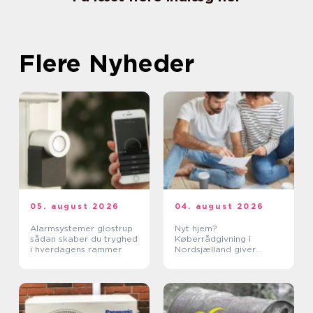
Flere Nyheder
05. august 2026
04. august 2026
Alarmsystemer glostrup
Nyt hjem?
sådan skaber du tryghed
Køberrådgivning i
i hverdagens rammer
Nordsjælland giver
tryghed