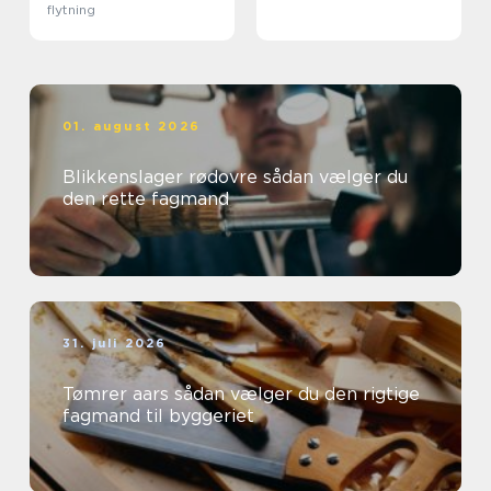
flytning
01. august 2026
Blikkenslager rødovre sådan vælger du
den rette fagmand
31. juli 2026
Tømrer aars sådan vælger du den rigtige
fagmand til byggeriet