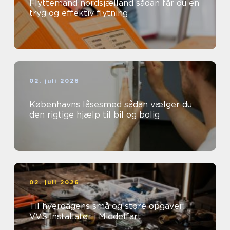
Flyttemand nordsjælland sådan får du en
tryg og effektiv flytning
02. juli 2026
Københavns låsesmed sådan vælger du
den rigtige hjælp til bil og bolig
02. juli 2026
Til hverdagens små og store opgaver:
VVS installatør i Middelfart