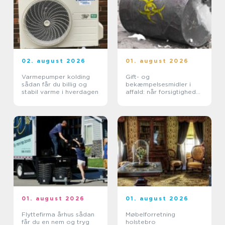
02. august 2026
01. august 2026
Varmepumper kolding
Gift- og
sådan får du billig og
bekæmpelsesmidler i
stabil varme i hverdagen
affald: når forsigtighed
er nødvendig
01. august 2026
01. august 2026
Flyttefirma århus sådan
Møbelforretning
får du en nem og tryg
holstebro