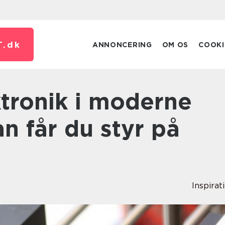
T.
dk
ANNONCERING
OM OS
COOKI
n får du styr på
Inspirat