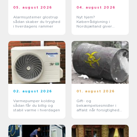
05. august 2026
04. august 2026
Alarmsystemer glostrup
Nyt hjem?
sådan skaber du tryghed
Køberrådgivning i
i hverdagens rammer
Nordsjælland giver
tryghed
02. august 2026
01. august 2026
Varmepumper kolding
Gift- og
sådan får du billig og
bekæmpelsesmidler i
stabil varme i hverdagen
affald: når forsigtighed
er nødvendig