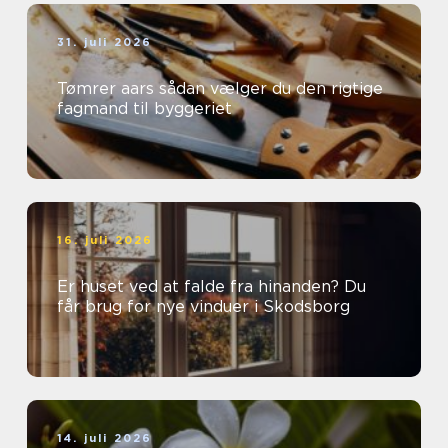
31. juli 2026
Tømrer aars sådan vælger du den rigtige
fagmand til byggeriet
16. juli 2026
Er huset ved at falde fra hinanden? Du
får brug for nye vinduer i Skodsborg
14. juli 2026