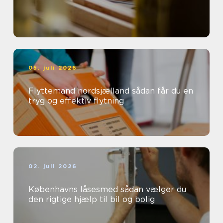
05. juli 2026
Flyttemand nordsjælland sådan får du en
tryg og effektiv flytning
02. juli 2026
Københavns låsesmed sådan vælger du
den rigtige hjælp til bil og bolig