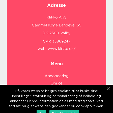
Adresse
web:
www.klikko.dk/
Menu
Annoncering
Om os
Cookies
På vores website bruges cookies til at huske dine
indstillinger, statistik og personalisering af indhold og
Kontakt os
annoncer. Denne information deles med tredjepart. Ved
Sitemap
fortsat brug af websiden godkender du cookiepolitikken.