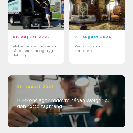
01. august 2026
01. august 2026
Flyttefirma århus sådan
Møbelforretning
får du en nem og tryg
holstebro
flytning
01. august 2026
Blikkenslager rødovre sådan vælger du
den rette fagmand