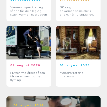
Varmepumper kolding
Gift- og
sådan får du billig og
bekæmpelsesmidler i
stabil varme i hverdagen
affald: når forsigtighed
er nødvendig
01. august 2026
01. august 2026
Flyttefirma århus sådan
Møbelforretning
får du en nem og tryg
holstebro
flytning
01. august 2026