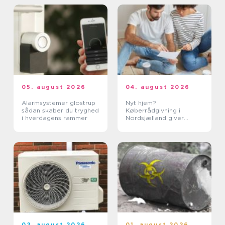
05. august 2026
04. august 2026
Alarmsystemer glostrup
Nyt hjem?
sådan skaber du tryghed
Køberrådgivning i
i hverdagens rammer
Nordsjælland giver
tryghed
02. august 2026
01. august 2026