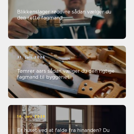
Blikkenslager rødovre sådan vælger du
den rette fagmand
31. juli 2026
Tømrer aars sådan vælger du den rigtige
fagmand til byggeriet
16. juli 2026
Er huset ved at falde fra hinanden? Du