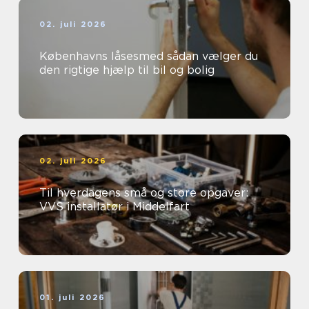
02. juli 2026
Københavns låsesmed sådan vælger du
den rigtige hjælp til bil og bolig
02. juli 2026
Til hverdagens små og store opgaver:
VVS installatør i Middelfart
01. juli 2026