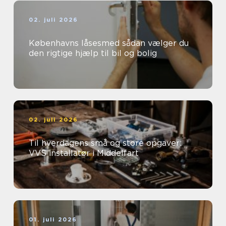
02. juli 2026
Københavns låsesmed sådan vælger du
den rigtige hjælp til bil og bolig
02. juli 2026
Til hverdagens små og store opgaver:
VVS installatør i Middelfart
01. juli 2026