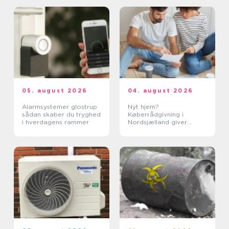
05. august 2026
04. august 2026
Alarmsystemer glostrup
Nyt hjem?
sådan skaber du tryghed
Køberrådgivning i
i hverdagens rammer
Nordsjælland giver
tryghed