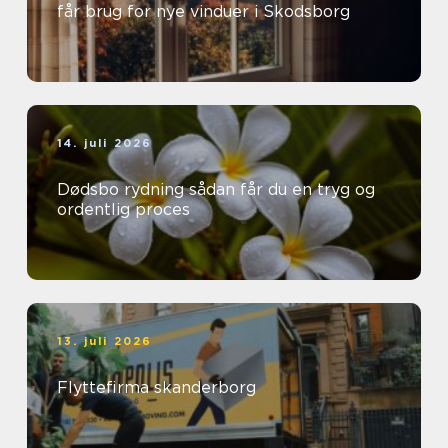
får brug for nye vinduer i Skodsborg
14. juli 2026
Dødsbo rydning sådan får du en tryg og
ordentlig proces
13. juli 2026
Flyttefirma skanderborg