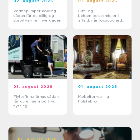
02. august 2026
01. august 2026
Varmepumper kolding
Gift- og
sådan får du billig og
bekæmpelsesmidler i
stabil varme i hverdagen
affald: når forsigtighed
er nødvendig
01. august 2026
01. august 2026
Flyttefirma århus sådan
Møbelforretning
får du en nem og tryg
holstebro
flytning
01. august 2026