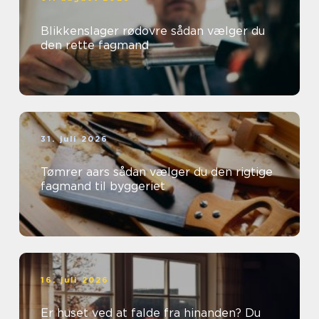
Blikkenslager rødovre sådan vælger du
den rette fagmand
31. juli 2026
Tømrer aars sådan vælger du den rigtige
fagmand til byggeriet
16. juli 2026
Er huset ved at falde fra hinanden? Du