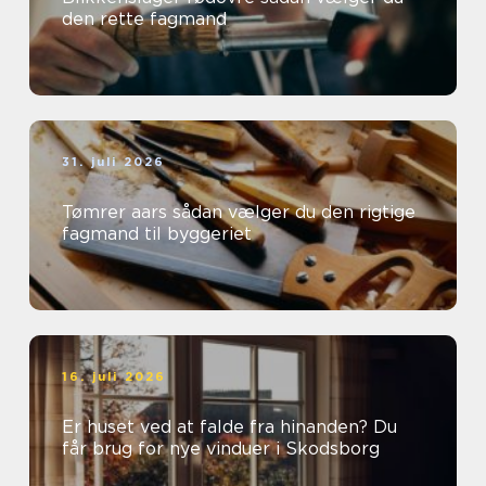
den rette fagmand
31. juli 2026
Tømrer aars sådan vælger du den rigtige
fagmand til byggeriet
16. juli 2026
Er huset ved at falde fra hinanden? Du
får brug for nye vinduer i Skodsborg