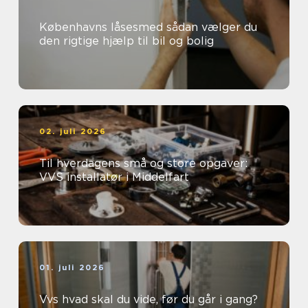
Københavns låsesmed sådan vælger du
den rigtige hjælp til bil og bolig
02. juli 2026
Til hverdagens små og store opgaver:
VVS installatør i Middelfart
01. juli 2026
Vvs hvad skal du vide, før du går i gang?