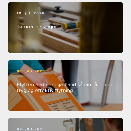
10. juli 2026
Tømrer helsingør
05. juli 2026
Flyttemand nordsjælland sådan får du en
tryg og effektiv flytning
02. juli 2026