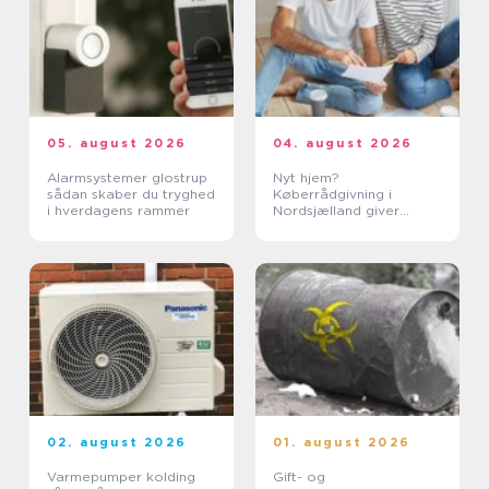
05. august 2026
04. august 2026
Alarmsystemer glostrup
Nyt hjem?
sådan skaber du tryghed
Køberrådgivning i
i hverdagens rammer
Nordsjælland giver
tryghed
02. august 2026
01. august 2026
Varmepumper kolding
Gift- og