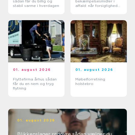
sådan får du billig og
bekæmpelsesmidler i
stabil varme i hverdagen
affald: når forsigtighed
er nødvendig
01. august 2026
01. august 2026
Flyttefirma århus sådan
Møbelforretning
får du en nem og tryg
holstebro
flytning
01. august 2026
Blikkenslager rødovre sådan vælger du