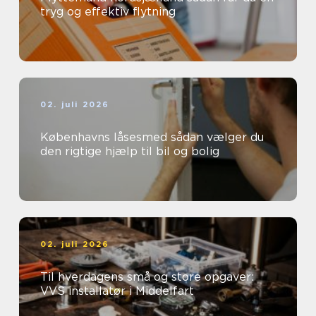
tryg og effektiv flytning
02. juli 2026
Københavns låsesmed sådan vælger du
den rigtige hjælp til bil og bolig
02. juli 2026
Til hverdagens små og store opgaver:
VVS installatør i Middelfart