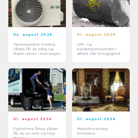
02. august 2026
01. august 2026
Varmepumper kolding
Gift- og
sådan får du billig og
bekæmpelsesmidler i
stabil varme i hverdagen
affald: når forsigtighed
er nødvendig
01. august 2026
01. august 2026
Flyttefirma århus sådan
Møbelforretning
får du en nem og tryg
holstebro
flytning