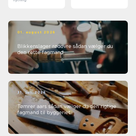
01. august 2026
Blikkenslager rødovre sådan vælger du
den rette fagmand
31. juli 2026
Tømrer aars sådan vælger du den rigtige
fagmand til byggeriet