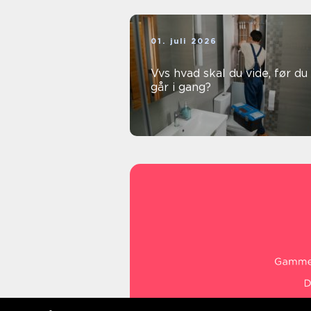
01. juli 2026
Vvs hvad skal du vide, før du
går i gang?