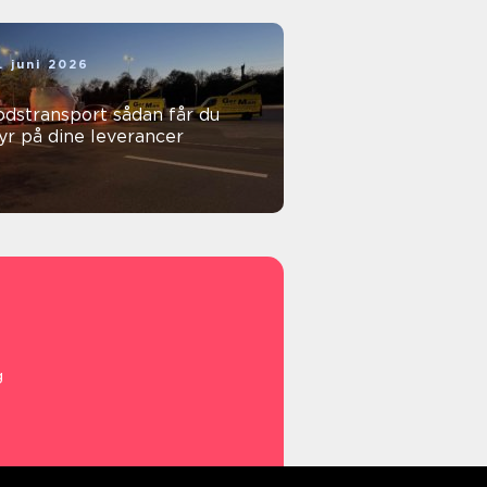
. juni 2026
stransport sådan får du
yr på dine leverancer
g