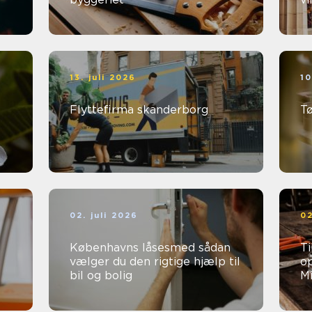
13. juli 2026
10
Flyttefirma skanderborg
T
02. juli 2026
02
Københavns låsesmed sådan
Ti
vælger du den rigtige hjælp til
op
bil og bolig
Mi