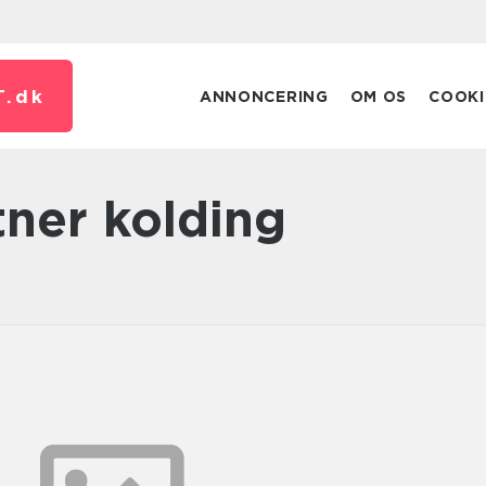
T.
dk
ANNONCERING
OM OS
COOKI
tner kolding