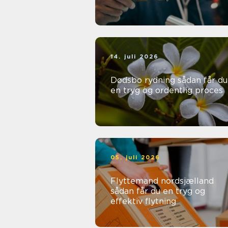
14. juli 2026
Dødsbo rydning sådan får du
en tryg og ordentlig proces
05. juli 2026
Flyttemand nordsjælland
sådan får du en tryg og
effektiv flytning