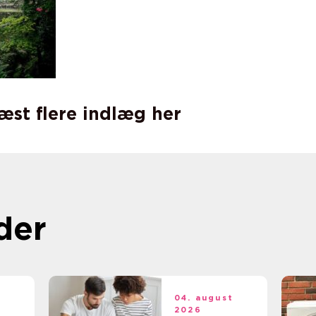
læst flere indlæg her
der
t
04. august
2026