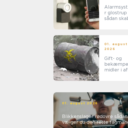
Alarmsys
r glostrup
sådan ska
du tryghed
hverdage
rammer
01. august
2026
Gift- og
bekæmpe
midler i af
når
forsigtigh
nødvendig
01. august 2026
Blikkenslager rødovre sådan
vælger du den rette fagman