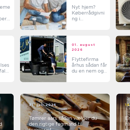
teme
Nyt hjem?
Køberrådgivni
ber
ng i
 i
Nordsjælland
ns
giver tryghed
01. august
2026
Flyttefirma
lses
århus sådan får
fald:
du en nem og
tryg flytning
ed er
31. juli 2026
16
Tømrer aars sådan vælger du
Er
d
den rigtige fagmand til
hi
byggeriet
vi