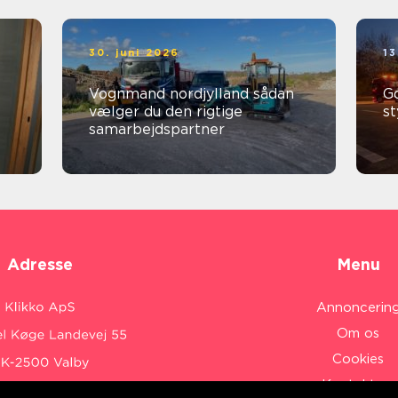
30. juni 2026
13
Vognmand nordjylland sådan
God
vælger du den rigtige
st
samarbejdspartner
Adresse
Menu
Annoncerin
Om os
Cookies
Kontakt os