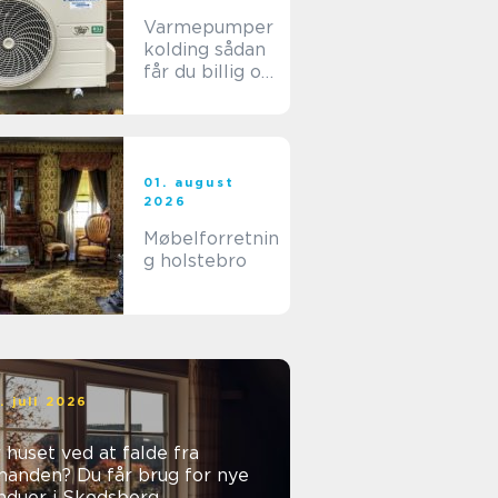
Varmepumper
kolding sådan
får du billig og
stabil varme i
hverdagen
01. august
2026
Møbelforretnin
g holstebro
. juli 2026
 huset ved at falde fra
nanden? Du får brug for nye
nduer i Skodsborg