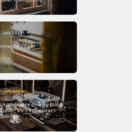
. juli 2026
ømrer helsingør
. juli 2026
l hverdagens små og store
gaver: VVS installatør i
ddelfart