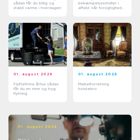
sådan får du billig og
bekæmpelsesmidler i
stabil varme i hverdagen
affald: når forsigtighed
er nødvendig
01. august 2026
01. august 2026
Flyttefirma århus sådan
Møbelforretning
får du en nem og tryg
holstebro
flytning
01. august 2026