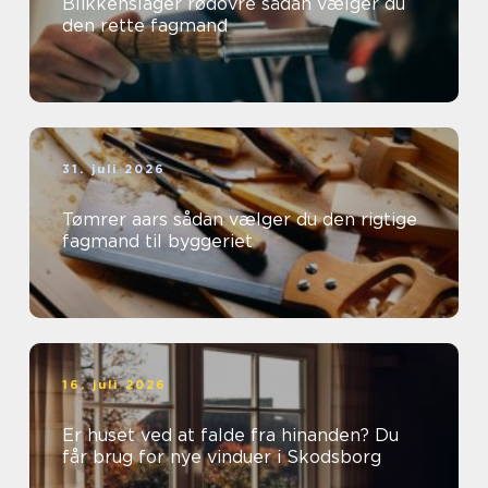
Blikkenslager rødovre sådan vælger du
den rette fagmand
31. juli 2026
Tømrer aars sådan vælger du den rigtige
fagmand til byggeriet
16. juli 2026
Er huset ved at falde fra hinanden? Du
får brug for nye vinduer i Skodsborg