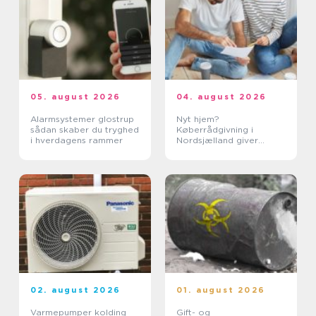
05. august 2026
04. august 2026
Alarmsystemer glostrup
Nyt hjem?
sådan skaber du tryghed
Køberrådgivning i
i hverdagens rammer
Nordsjælland giver
tryghed
02. august 2026
01. august 2026
Varmepumper kolding
Gift- og