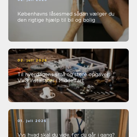
Københavns låsesmed sådan vælger du
den rigtige hjælp til bil og bolig
02. juli 2026
Til hverdagens små og store opgaver:
VVS installatør i Middelfart
01. juli 2026
Vvs hvad skal du vide, før du går i gang?