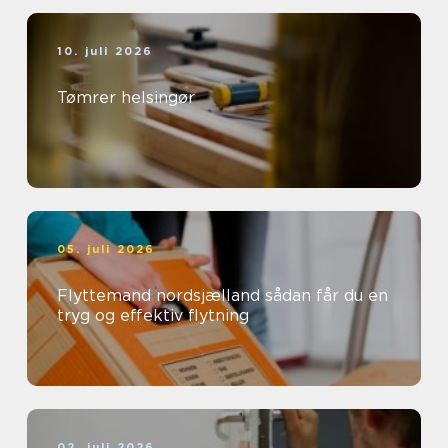
10. juli 2026
Tømrer helsingør
05. juli 2026
Flyttemand nordsjælland sådan får du en
tryg og effektiv flytning
02. juli 2026