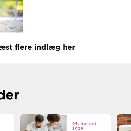
læst flere indlæg her
der
t
04. august
2026