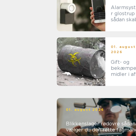
Alarmsys
r glostrup
sådan ska
du tryghed
hverdage
rammer
01. august
2026
Gift- og
bekæmpe
midler i af
når
forsigtigh
nødvendig
01. august 2026
Blikkenslager rødovre sådan
vælger du den rette fagman