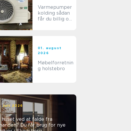
Varmepumper
kolding sådan
får du billig og
stabil varme i
hverdagen
01. august
2026
Møbelforretnin
g holstebro
. juli 2026
 huset ved at falde fra
nanden? Du får brug for nye
nduer i Skodsborg