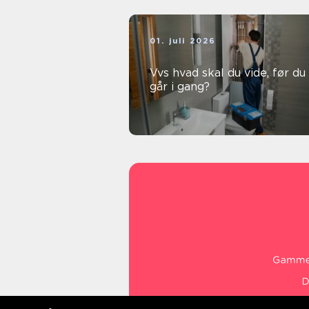
01. juli 2026
Vvs hvad skal du vide, før du
går i gang?