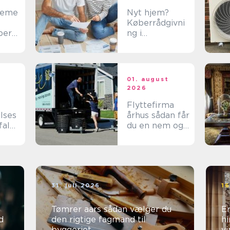
teme
Nyt hjem?
Køberrådgivni
ber
ng i
 i
Nordsjælland
ns
giver tryghed
01. august
2026
Flyttefirma
lses
århus sådan får
fald:
du en nem og
tryg flytning
ed er
31. juli 2026
16
Tømrer aars sådan vælger du
Er
d
den rigtige fagmand til
hi
byggeriet
vi