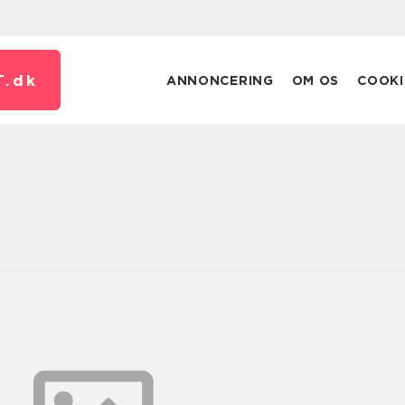
T.
dk
ANNONCERING
OM OS
COOKI