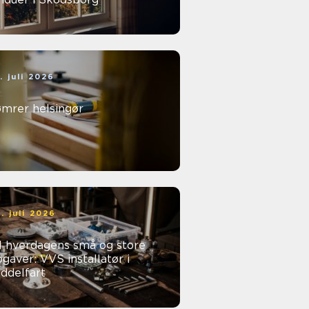
. juli 2026
ømrer helsingør
. juli 2026
l hverdagens små og store
gaver: VVS installatør i
ddelfart