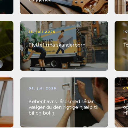
13. juli 2026
10
Flyttefirma skanderborg
T
02. juli 2026
02
Københavns låsesmed sådan
Ti
vælger du den rigtige hjælp til
op
bil og bolig
Mi