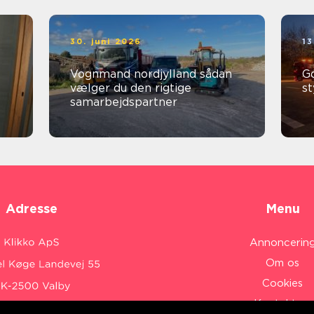
30. juni 2026
13
Vognmand nordjylland sådan
God
vælger du den rigtige
st
samarbejdspartner
Adresse
Menu
Annoncerin
Om os
Cookies
Kontakt os