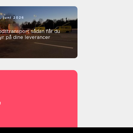
. juni 2026
stransport sådan får du
yr på dine leverancer
g