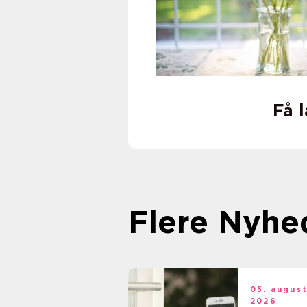
Få 
Flere Nyhe
05. augus
2026