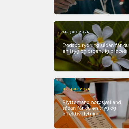
14. juli 2026
Dødsbo rydning sådan får du
en tryg og ordentlig proces
05. juli 2026
Flyttemand nordsjælland
sådan får du en tryg og
effektiv flytning