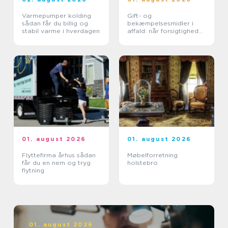
Varmepumper kolding
Gift- og
sådan får du billig og
bekæmpelsesmidler i
stabil varme i hverdagen
affald: når forsigtighed
er nødvendig
01. august 2026
01. august 2026
Flyttefirma århus sådan
Møbelforretning
får du en nem og tryg
holstebro
flytning
01. august 2026