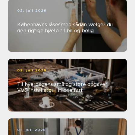
02. juli 2026
Københavns låsesmed sådan vælger du
den rigtige hjælp til bil og bolig
02. juli 2026
Til hverdagens små og store opgaver:
VVS installatør i Middelfart
01. juli 2026