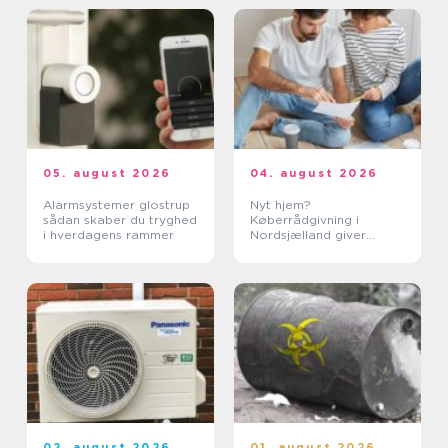
05. august 2026
04. august 2026
Alarmsystemer glostrup
Nyt hjem?
sådan skaber du tryghed
Køberrådgivning i
i hverdagens rammer
Nordsjælland giver
tryghed
02. august 2026
01. august 2026