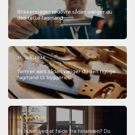
Blikkenslager rødovre sådan vælger du
den rette fagmand
31. juli 2026
Tømrer aars sådan vælger du den rigtige
fagmand til byggeriet
16. juli 2026
Er huset ved at falde fra hinanden? Du