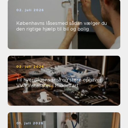
02. juli 2026
Københavns låsesmed sådan vælger du
den rigtige hjælp til bil og bolig
02. juli 2026
Til hverdagens små og store opgaver:
VVS installatør i Middelfart
01. juli 2026