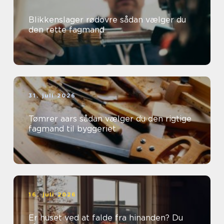
Blikkenslager rødovre sådan vælger du
den rette fagmand
31. juli 2026
Tømrer aars sådan vælger du den rigtige
fagmand til byggeriet
16. juli 2026
Er huset ved at falde fra hinanden? Du