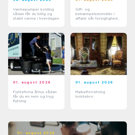
Varmepumper kolding
Gift- og
sådan får du billig og
bekæmpelsesmidler i
stabil varme i hverdagen
affald: når forsigtighed
er nødvendig
01. august 2026
01. august 2026
Flyttefirma århus sådan
Møbelforretning
får du en nem og tryg
holstebro
flytning
01. august 2026