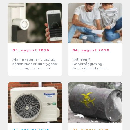
05. august 2026
04. august 2026
Alarmsystemer glostrup
Nyt hjem?
sådan skaber du tryghed
Køberrådgivning i
i hverdagens rammer
Nordsjælland giver
tryghed
02. august 2026
01. august 2026