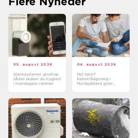
Flere Nyheder
05. august 2026
04. august 2026
Alarmsystemer glostrup
Nyt hjem?
sådan skaber du tryghed
Køberrådgivning i
i hverdagens rammer
Nordsjælland giver
tryghed