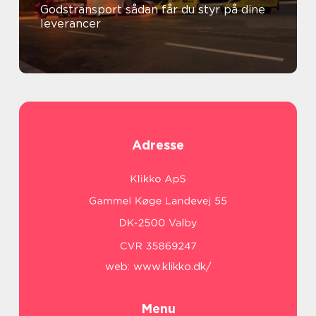
Godstransport sådan får du styr på dine
leverancer
Adresse
web:
www.klikko.dk/
Menu