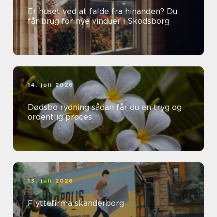
Er huset ved at falde fra hinanden? Du
får brug for nye vinduer i Skodsborg
14. juli 2026
Dødsbo rydning sådan får du en tryg og
ordentlig proces
13. juli 2026
Flyttefirma skanderborg