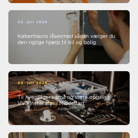
02. juli 2026
Københavns låsesmed sådan vælger du
den rigtige hjælp til bil og bolig
02. juli 2026
Til hverdagens små og store opgaver:
VVS installatør i Middelfart