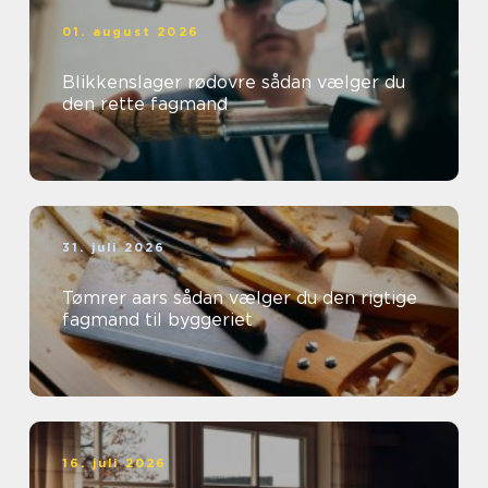
01. august 2026
Blikkenslager rødovre sådan vælger du
den rette fagmand
31. juli 2026
Tømrer aars sådan vælger du den rigtige
fagmand til byggeriet
16. juli 2026