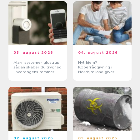
05. august 2026
04. august 2026
Alarmsystemer glostrup
Nyt hjem?
sådan skaber du tryghed
Køberrådgivning i
i hverdagens rammer
Nordsjælland giver
tryghed
02. august 2026
01. august 2026