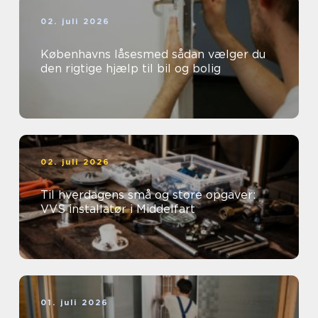
02. juli 2026
Københavns låsesmed sådan vælger du
den rigtige hjælp til bil og bolig
02. juli 2026
Til hverdagens små og store opgaver:
VVS installatør i Middelfart
01. juli 2026