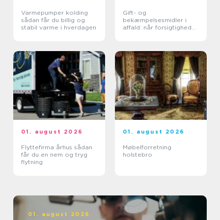
Varmepumper kolding
Gift- og
sådan får du billig og
bekæmpelsesmidler i
stabil varme i hverdagen
affald: når forsigtighed
er nødvendig
01. august 2026
01. august 2026
Flyttefirma århus sådan
Møbelforretning
får du en nem og tryg
holstebro
flytning
01. august 2026