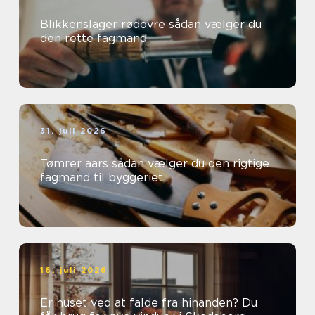
Blikkenslager rødovre sådan vælger du
den rette fagmand
31. juli 2026
Tømrer aars sådan vælger du den rigtige
fagmand til byggeriet
16. juli 2026
Er huset ved at falde fra hinanden? Du