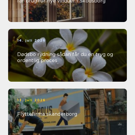
får brug for nye vinduer i Skodsborg
14. juli 2026
Dødsbo rydning sådan får du en tryg og
ordentlig proces
13. juli 2026
Flyttefirma skanderborg