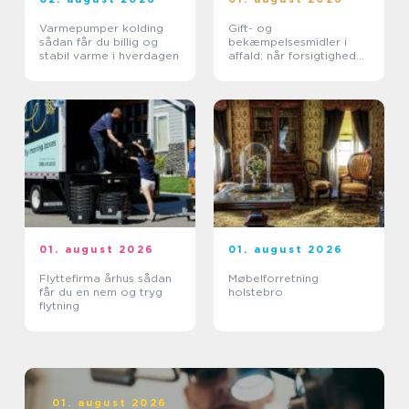
Varmepumper kolding
Gift- og
sådan får du billig og
bekæmpelsesmidler i
stabil varme i hverdagen
affald: når forsigtighed
er nødvendig
01. august 2026
01. august 2026
Flyttefirma århus sådan
Møbelforretning
får du en nem og tryg
holstebro
flytning
01. august 2026