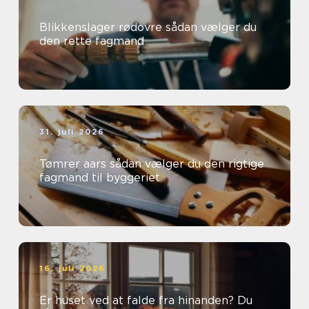
Blikkenslager rødovre sådan vælger du
den rette fagmand
31. juli 2026
Tømrer aars sådan vælger du den rigtige
fagmand til byggeriet
16. juli 2026
Er huset ved at falde fra hinanden? Du