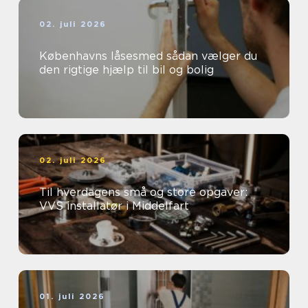
02. juli 2026
Københavns låsesmed sådan vælger du
den rigtige hjælp til bil og bolig
02. juli 2026
Til hverdagens små og store opgaver:
VVS installatør i Middelfart
01. juli 2026