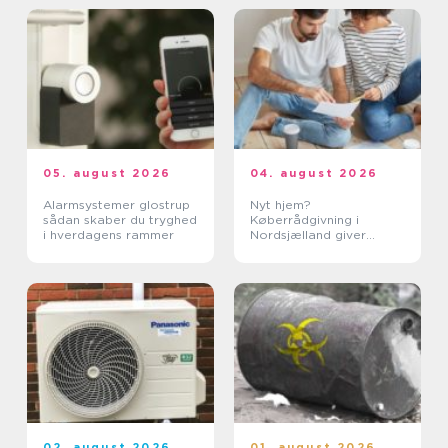
05. august 2026
04. august 2026
Alarmsystemer glostrup
Nyt hjem?
sådan skaber du tryghed
Køberrådgivning i
i hverdagens rammer
Nordsjælland giver
tryghed
02. august 2026
01. august 2026