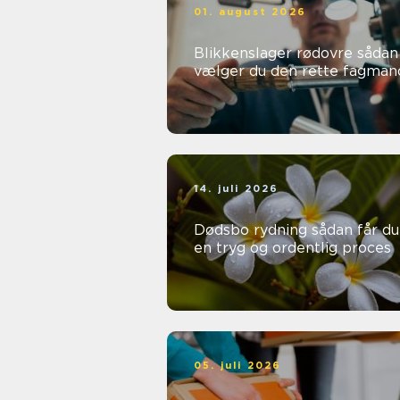
01. august 2026
Blikkenslager rødovre sådan
vælger du den rette fagman
14. juli 2026
Dødsbo rydning sådan får du
en tryg og ordentlig proces
05. juli 2026