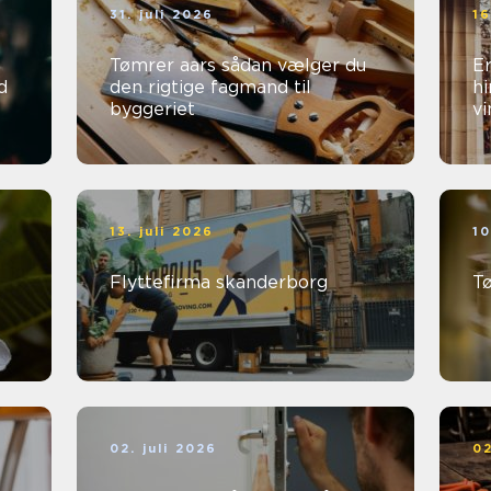
31. juli 2026
16
Tømrer aars sådan vælger du
Er
d
den rigtige fagmand til
hi
byggeriet
vi
13. juli 2026
10
Flyttefirma skanderborg
T
02. juli 2026
02