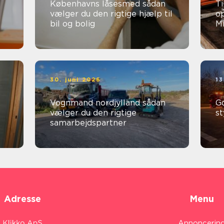
Københavns låsesmed sådan
Ti
vælger du den rigtige hjælp til
op
bil og bolig
Mi
30. juni 2026
13
Vognmand nordjylland sådan
God
vælger du den rigtige
st
samarbejdspartner
Adresse
Menu
Annoncerin