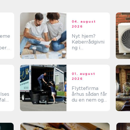
t
04. august
2026
teme
Nyt hjem?
Køberrådgivni
ber
ng i
 i
Nordsjælland
ns
giver tryghed
01. august
2026
Flyttefirma
lses
århus sådan får
fald:
du en nem og
tryg flytning
ed er