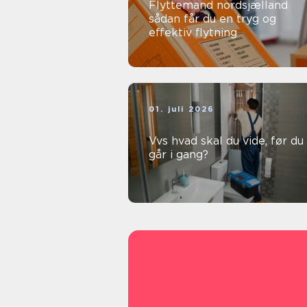
Flyttemand nordsjælland
sådan får du en tryg og
effektiv flytning
01. juli 2026
Vvs hvad skal du vide, før du
går i gang?