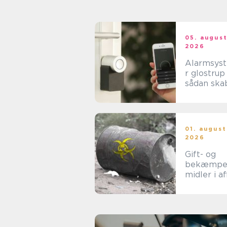
05. augus
2026
Alarmsys
r glostrup
sådan ska
du tryghed
hverdage
rammer
01. august
2026
Gift- og
bekæmpe
midler i af
når
forsigtigh
nødvendig