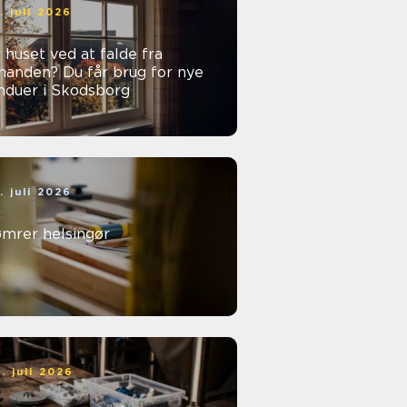
. juli 2026
 huset ved at falde fra
nanden? Du får brug for nye
nduer i Skodsborg
. juli 2026
ømrer helsingør
. juli 2026