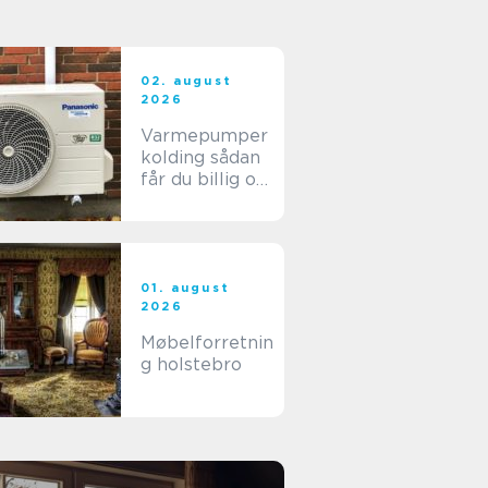
02. august
2026
Varmepumper
kolding sådan
får du billig og
stabil varme i
hverdagen
01. august
2026
Møbelforretnin
g holstebro