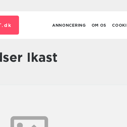
T.
dk
ANNONCERING
OM OS
COOKI
ser Ikast