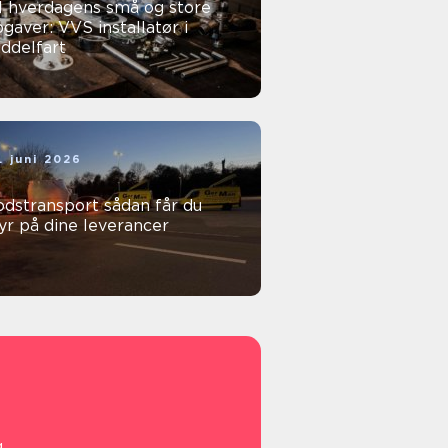
l hverdagens små og store
gaver: VVS installatør i
ddelfart
. juni 2026
stransport sådan får du
yr på dine leverancer
g