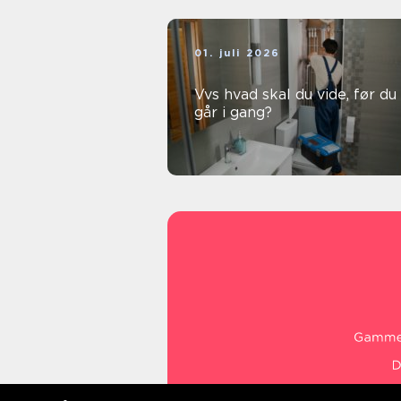
01. juli 2026
Vvs hvad skal du vide, før du
går i gang?