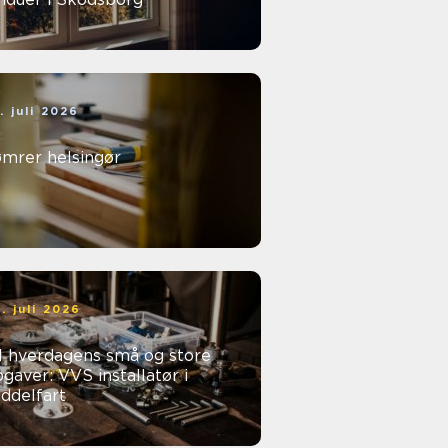
. juli 2026
ømrer helsingør
. juli 2026
l hverdagens små og store
gaver: VVS installatør i
ddelfart