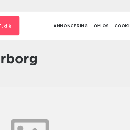
T.
dk
ANNONCERING
OM OS
COOKI
erborg