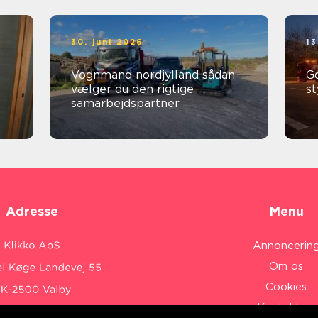
30. juni 2026
13
Vognmand nordjylland sådan
God
vælger du den rigtige
st
samarbejdspartner
Adresse
Menu
Annoncerin
Om os
Cookies
Kontakt os