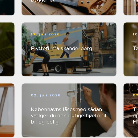
13. juli 2026
10
Flyttefirma skanderborg
T
02. juli 2026
02
Københavns låsesmed sådan
Ti
vælger du den rigtige hjælp til
op
bil og bolig
Mi