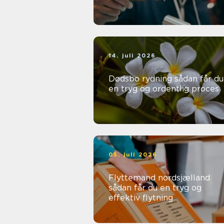
14. juli 2026
Dødsbo rydning sådan får du
en tryg og ordentlig proces
05. juli 2026
Flyttemand nordsjælland
sådan får du en tryg og
effektiv flytning