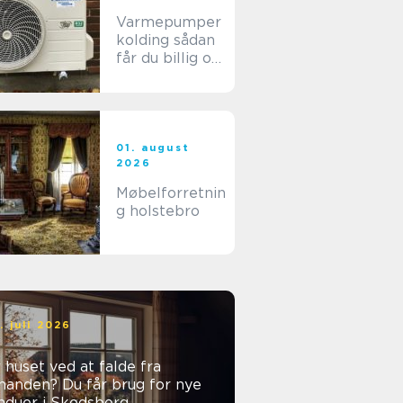
Varmepumper
kolding sådan
får du billig og
stabil varme i
hverdagen
01. august
2026
Møbelforretnin
g holstebro
. juli 2026
 huset ved at falde fra
nanden? Du får brug for nye
nduer i Skodsborg