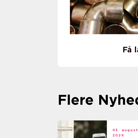
Få 
Flere Nyhe
05. augus
2026