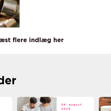
læst flere indlæg her
der
t
04. august
2026