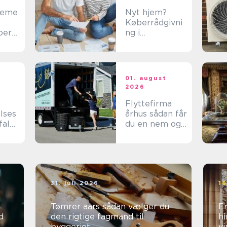
teme
Nyt hjem?
Køberrådgivni
ber
ng i
 i
Nordsjælland
ns
giver tryghed
01. august
2026
Flyttefirma
lses
århus sådan får
fald:
du en nem og
tryg flytning
ed er
31. juli 2026
16
Tømrer aars sådan vælger du
Er
d
den rigtige fagmand til
hi
byggeriet
vi