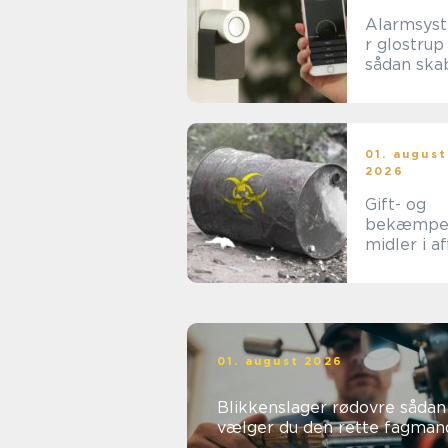
Alarmsys
r glostrup
sådan ska
du tryghed
hverdage
rammer
01. august
2026
Gift- og
bekæmpe
midler i af
når
forsigtigh
nødvendig
01. august 2026
Blikkenslager rødovre sådan
vælger du den rette fagman