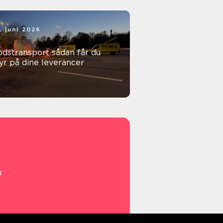
. juni 2026
stransport sådan får du
yr på dine leverancer
g